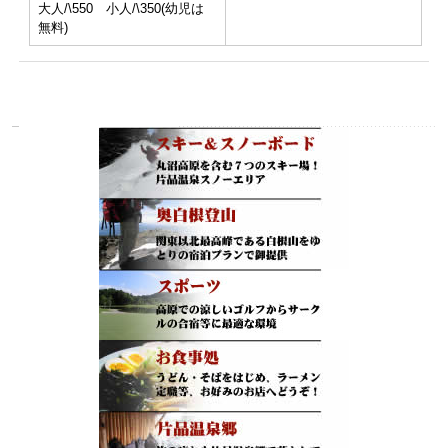
大人/\550 小人/\350(幼児は
無料)