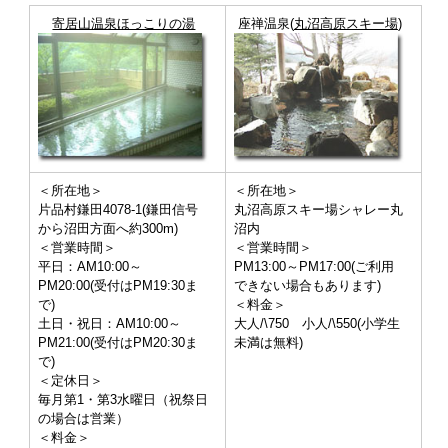
寄居山温泉ほっこりの湯
座禅温泉(
丸沼高原スキー場
)
＜所在地＞
＜所在地＞
片品村鎌田4078-1(鎌田信号
丸沼高原スキー場シャレー丸
から沼田方面へ約300m)
沼内
＜営業時間＞
＜営業時間＞
平日：AM10:00～
PM13:00～PM17:00(ご利用
PM20:00(受付はPM19:30ま
できない場合もあります)
で)
＜料金＞
土日・祝日：AM10:00～
大人/\750 小人/\550(小学生
PM21:00(受付はPM20:30ま
未満は無料)
で)
＜定休日＞
毎月第1・第3水曜日（祝祭日
の場合は営業）
＜料金＞