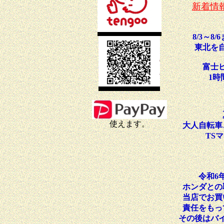
新着情
8/3～
東北を
富士
1時
使えます。
大人自転車
TS
令和6
ホンダとの
当店でお買
責任をもっ
その後はバ