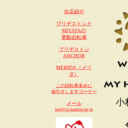
当店紹介
ブリヂストンと
MIYATAの
電動自転車
ブリヂストン
ANCHOR
MERIDA（メリ
ダ）
この自転車多めに
値引きしますコーナー
小
メール
kgt@po.kannet.ne.jp