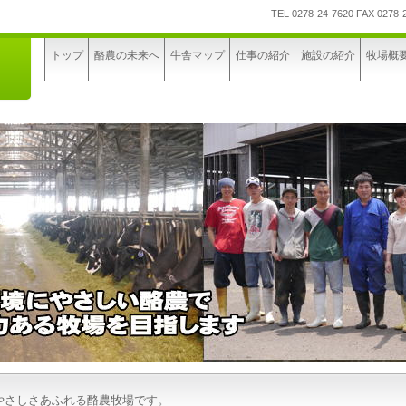
TEL 0278-24-7620 FAX 0278-
トップ
酪農の未来へ
牛舎マップ
仕事の紹介
施設の紹介
牧場概
やさしさあふれる酪農牧場です。