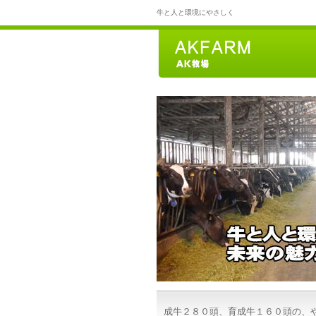
牛と人と環境にやさしく
成牛２８０頭、育成牛１６０頭の、