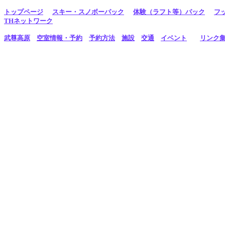
トップページ
スキー・スノボーパック
体験（ラフト等）パック
フ
THネットワーク
武尊高原
空室情報・予約
予約方法
施設
交通
イベント
リンク