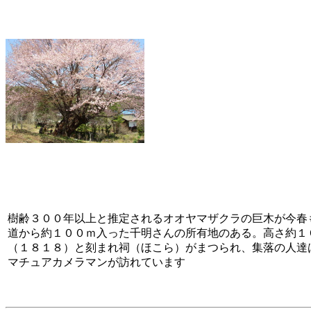
樹齢３００年以上と推定されるオオヤマザクラの巨木が今春
道から約１００ｍ入った千明さんの所有地のある。高さ約１
（１８１８）と刻まれ祠（ほこら）がまつられ、集落の人達
マチュアカメラマンが訪れています